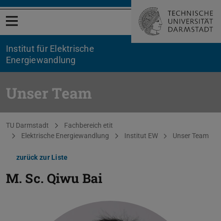
Menü öffnen
Institut für Elektrische
Energiewandlung
Unser Team
Sie befinden sich hier:
TU Darmstadt
Fachbereich etit
Elektrische Energiewandlung
Institut EW
Unser Team
zurück zur Liste
M. Sc.
Qiwu Bai