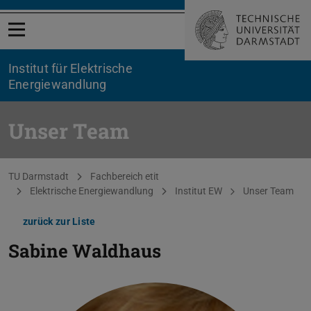
Menü öffnen
Institut für Elektrische
Energiewandlung
Unser Team
Sie befinden sich hier:
TU Darmstadt
Fachbereich etit
Elektrische Energiewandlung
Institut EW
Unser Team
zurück zur Liste
Sabine Waldhaus