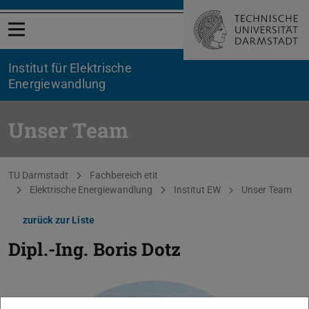
Menü öffnen
Institut für Elektrische
Energiewandlung
Unser Team
Sie befinden sich hier:
TU Darmstadt
Fachbereich etit
Elektrische Energiewandlung
Institut EW
Unser Team
zurück zur Liste
Dipl.-Ing.
Boris Dotz