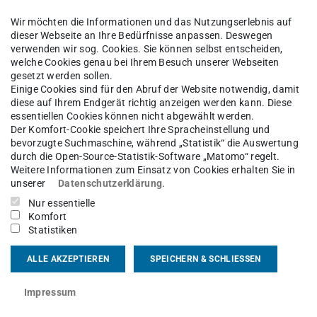
Wir möchten die Informationen und das Nutzungserlebnis auf
 Energiewandlung
Institut EW
Unser Team
dieser Webseite an Ihre Bedürfnisse anpassen. Deswegen
verwenden wir sog. Cookies. Sie können selbst entscheiden,
welche Cookies genau bei Ihrem Besuch unserer Webseiten
gesetzt werden sollen.
Einige Cookies sind für den Abruf der Website notwendig, damit
-Ing.
Alexander Möller
diese auf Ihrem Endgerät richtig anzeigen werden kann. Diese
essentiellen Cookies können nicht abgewählt werden.
Der Komfort-Cookie speichert Ihre Spracheinstellung und
sgebiet(e)
bevorzugte Suchmaschine, während „Statistik“ die Auswertung
durch die Open-Source-Statistik-Software „Matomo“ regelt.
Weitere Informationen zum Einsatz von Cookies erhalten Sie in
asige Drehstromantriebe
unserer
Datenschutzerklärung
.
Nur essentielle
Komfort
kt
Statistiken
ALLE AKZEPTIEREN
SPEICHERN & SCHLIESSEN
Impressum
ikationen