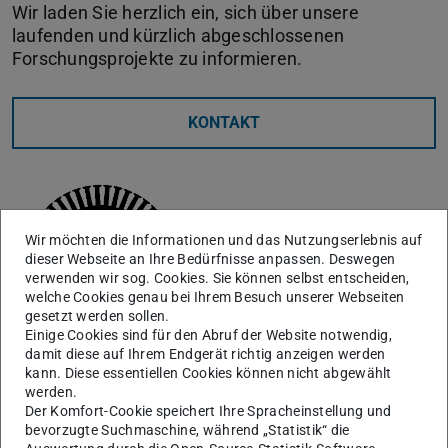
Wir laden Sie herzlich ein, sich über unsere
laufenden und kürzlich abgeschlossenen
Forschungsprojekte zu informieren.
KONTAKT
Wir möchten die Informationen und das Nutzungserlebnis auf
dieser Webseite an Ihre Bedürfnisse anpassen. Deswegen
verwenden wir sog. Cookies. Sie können selbst entscheiden,
welche Cookies genau bei Ihrem Besuch unserer Webseiten
gesetzt werden sollen.
Einige Cookies sind für den Abruf der Website notwendig,
damit diese auf Ihrem Endgerät richtig anzeigen werden
kann. Diese essentiellen Cookies können nicht abgewählt
werden.
Auslegung und Betriebsverhalten von permanenterregten
Der Komfort-Cookie speichert Ihre Spracheinstellung und
Synchrongeneratoren für direkt angetriebene
bevorzugte Suchmaschine, während „Statistik“ die
Windenergieanlagen sowie deren Weiterbetrieb bei