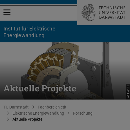
Menü öffnen
Institut für Elektrische
Energiewandlung
Aktuelle Projekte
Bild: EW
Sie befinden sich hier:
TU Darmstadt
Fachbereich etit
Elektrische Energiewandlung
Forschung
Aktuelle Projekte