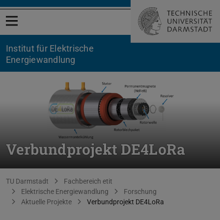
Menü öffnen
Institut für Elektrische
Energiewandlung
Verbundprojekt DE4LoRa
Sie befinden sich hier:
TU Darmstadt
Fachbereich etit
Elektrische Energiewandlung
Forschung
Aktuelle Projekte
Verbundprojekt DE4LoRa