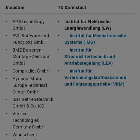
Industrie
TU Darmstadt
APS-technology
Institut für Elektrische
GmbH
Energiewandlung (EW)
AVL Software and
Institut für Mechatronische
Functions GmbH
Systeme (IMS)
BMZ Batterien-
Institut für
Montage-Zentrum
Stromrichtertechnik und
GmbH
Antriebsregelung (LEA)
Compredict GmbH
Institut für
Verbrennungskraftmaschinen
Hyundai Motor
und Fahrzeugantriebe (VKM)
Europe Technical
Center GmbH
Isar Getriebetechnik
GmbH & Co. KG
Vitesco
Technologies
Germany GmbH
Windschiegl