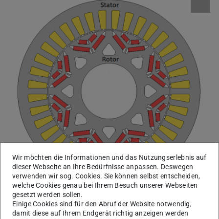
Wir möchten die Informationen und das Nutzungserlebnis auf
dieser Webseite an Ihre Bedürfnisse anpassen. Deswegen
verwenden wir sog. Cookies. Sie können selbst entscheiden,
welche Cookies genau bei Ihrem Besuch unserer Webseiten
Abbildung 2: Blechschnitt der entworfenen IPMSM mit zweifacher
gesetzt werden sollen.
Magnetlage in V-Anordnung (JMAG 20).
Einige Cookies sind für den Abruf der Website notwendig,
damit diese auf Ihrem Endgerät richtig anzeigen werden