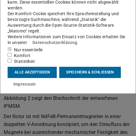
Der Berechnungsablauf umfasst sowohl mechanische als
kann. Diese essentiellen Cookies können nicht abgewählt
werden.
auch elektromagnetische und thermische Simulationen.
Der Komfort-Cookie speichert Ihre Spracheinstellung und
Zusätzlich erfolgt eine fahrzeugspezifische Ermittlung
bevorzugte Suchmaschine, während „Statistik“ die
des elektrischen Energieverbrauchs für verschiedene
Auswertung durch die Open-Source-Statistik-Software
„Matomo“ regelt.
Fahrzyklen, wie z. B. dem WLTP-Zyklus der Klasse 3.
Weitere Informationen zum Einsatz von Cookies erhalten Sie
in unserer
Datenschutzerklärung
.
Die elektrische Maschine ist hierbei als dreiphasige
Nur essentielle
achtpolige permanentmagneterregte Synchronmaschine
Komfort
mit vergrabenen Magneten (IPMSM) im Rotor sowie einer
Statistiken
Runddraht-Bruchlochwicklung im Stator ausgelegt. Durch
ALLE AKZEPTIEREN
SPEICHERN & SCHLIESSEN
die Wahl von 3/2 Nuten pro Pol und Strang hat der Stator
36 halbgeschlossene Nuten mit einer verteilte
Impressum
Zweischichtwicklung und einer Sehnung von 8/9.
Abbildung 2 zeigt den Blechschnitt der entworfenen
IPMSM.
Der Rotor ist mit NdFeB-Permanentmagneten in einer
doppelten V-Anordnung konzipiert, um den Streufluss der
Magnete bei ausreichender mechanischer Festigkeit des