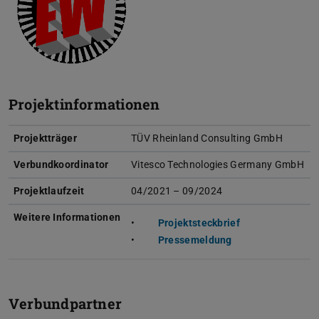
Projektinformationen
Projektträger
TÜV Rheinland Consulting GmbH
Verbundkoordinator
Vitesco Technologies Germany GmbH
Projektlaufzeit
04/2021 – 09/2024
Weitere Informationen
Projektsteckbrief
(PDF-Datei)
(wird in neuem Tab 
Pressemeldung
(PDF-Datei)
(wird in neuem Tab g
Verbundpartner