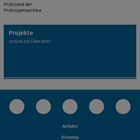
Prüfstand der
Prototypmaschine
Projekte
zurück zur Übersicht
LinkedIn-Seite der TU Darmstadt
Instagram-Kanal der TU Darmstad
Bluesky-Kanal der TU D
Facebook-Seite
YouTu
Anfahrt
Sitemap